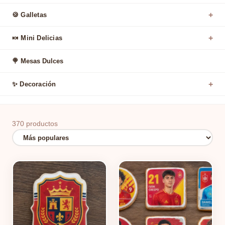
+
🍪 Galletas
+
🍬 Mini Delicias
🍭 Mesas Dulces
+
✨ Decoración
370 productos