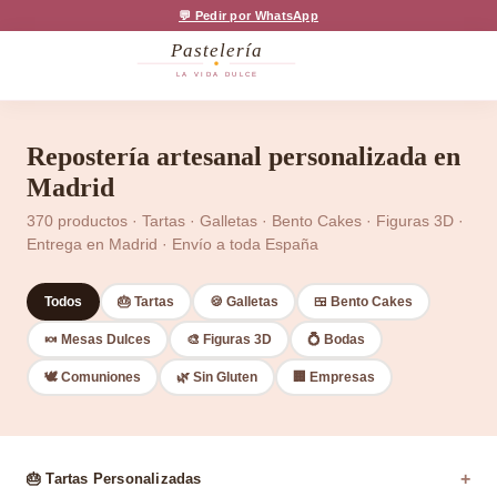
💬 Pedir por WhatsApp
Pastelería
LA VIDA DULCE
Repostería artesanal personalizada en
Madrid
370 productos · Tartas · Galletas · Bento Cakes · Figuras 3D ·
Entrega en Madrid · Envío a toda España
Todos
🎂 Tartas
🍪 Galletas
🍱 Bento Cakes
🍬 Mesas Dulces
🎨 Figuras 3D
💍 Bodas
🕊️ Comuniones
🌿 Sin Gluten
🏢 Empresas
+
🎂 Tartas Personalizadas