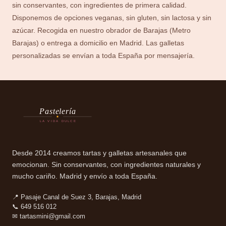
sin conservantes, con ingredientes de primera calidad.
Disponemos de opciones veganas, sin gluten, sin lactosa y sin
azúcar. Recogida en nuestro obrador de Barajas (Metro
Barajas) o entrega a domicilio en Madrid. Las galletas
personalizadas se envían a toda España por mensajería.
Pastelería
LA VIDA DULCE
Desde 2014 creamos tartas y galletas artesanales que
emocionan. Sin conservantes, con ingredientes naturales y
mucho cariño. Madrid y envío a toda España.
📍 Pasaje Canal de Suez 3, Barajas, Madrid
📞 649 516 012
✉
tartasmini@gmail.com