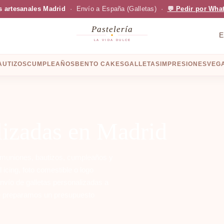
s artesanales Madrid
· Envío a España (Galletas) ·
💬 Pedir por Wha
Pastelería
E
LA VIDA DULCE
AUTIZOS
CUMPLEAÑOS
BENTO CAKES
GALLETAS
IMPRESIONES
VEGA
lizadas en Madrid
omuniones, bautizos, cumpleaños y
cing, foto comestible o logo
envío de galletas personalizadas a
e preparamos un presupuesto