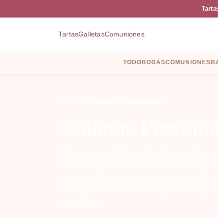
Tarta
Tartas
Galletas
Comuniones
TODO
BODAS
COMUNIONES
B
Inicio
/
Tienda
/
Galletas Personalizadas
Galletas Persona
Galletas personalizadas en Madrid para bodas, c
eventos de empresa. Decoradas a mano con royal i
corporativo. Recogida en Madrid y posibilidad de 
toda España.Cuéntanos tu idea por WhatsApp y t
personalizado.