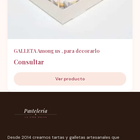
GALLETA Among us , para decorarlo
Consultar
Ver producto
Pastelería
LA VIDA DULCE
Desde 2014 creamos tartas y galletas artesanales que