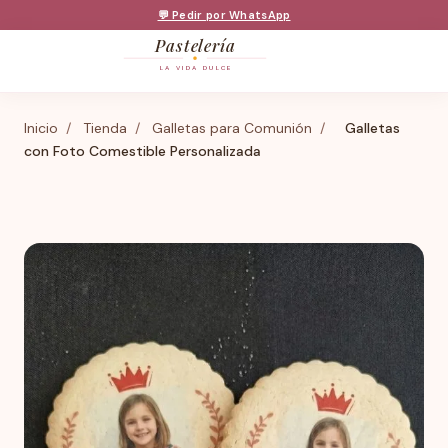
💬 Pedir por WhatsApp
Pastelería
LA VIDA DULCE
Inicio
/
Tienda
/
Galletas para Comunión
/
Galletas
con Foto Comestible Personalizada