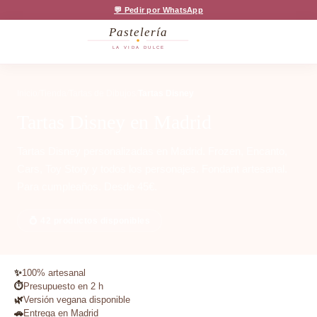
💬 Pedir por WhatsApp
Pastelería
LA VIDA DULCE
Inicio
/
Tienda
/
Tartas de Dibujos
/
Tartas Disney
Tartas Disney en Madrid
Tartas Disney personalizadas en Madrid. Frozen, Encanto,
Cars, Toy Story y todos los personajes. Fondant artesanal.
Para cumpleaños. Desde 45€.
💍 42 productos disponibles
✨
100% artesanal
⏱️
Presupuesto en 2 h
🌿
Versión vegana disponible
🚗
Entrega en Madrid