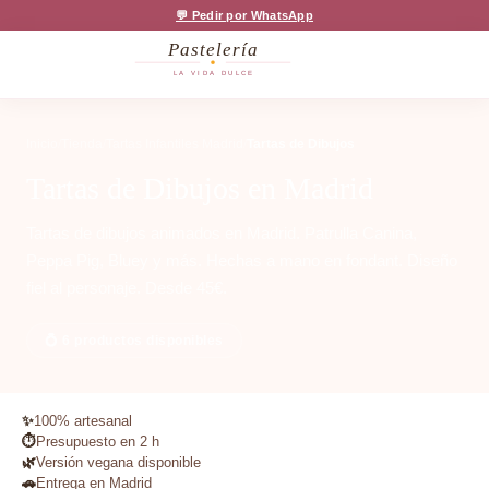
💬 Pedir por WhatsApp
Pastelería
LA VIDA DULCE
Inicio
/
Tienda
/
Tartas Infantiles Madrid
/
Tartas de Dibujos
Tartas de Dibujos en Madrid
Tartas de dibujos animados en Madrid. Patrulla Canina,
Peppa Pig, Bluey y más. Hechas a mano en fondant. Diseño
fiel al personaje. Desde 45€.
💍 6 productos disponibles
✨
100% artesanal
⏱️
Presupuesto en 2 h
🌿
Versión vegana disponible
🚗
Entrega en Madrid