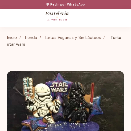
💬 Pedir por WhatsApp
Pastelería
LA VIDA DULCE
Inicio
/
Tienda
/
Tartas Veganas y Sin Lácteos
/
Torta
star wars