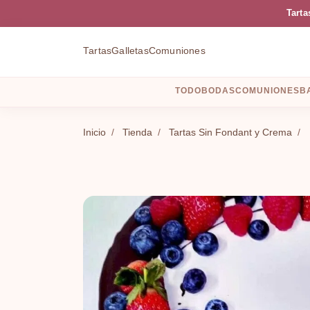
Tarta
Tartas
Galletas
Comuniones
TODO
BODAS
COMUNIONES
B
Inicio
/
Tienda
/
Tartas Sin Fondant y Crema
/