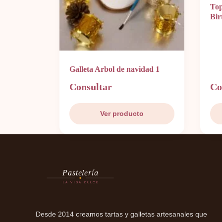
Top
Bir
Galleta Arbol de navidad 1
Consultar
Co
Ver producto
Pastelería
LA VIDA DULCE
Desde 2014 creamos tartas y galletas artesanales que