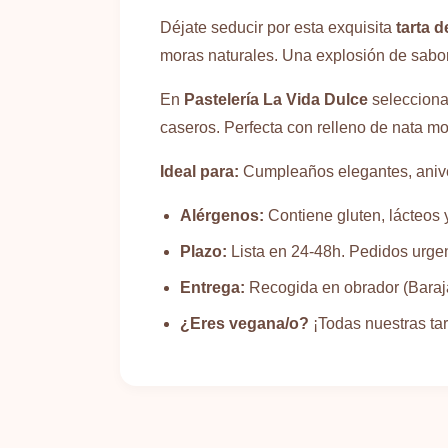
Déjate seducir por esta exquisita
tarta 
moras naturales. Una explosión de sabor 
En
Pastelería La Vida Dulce
selecciona
caseros. Perfecta con relleno de nata m
Ideal para:
Cumpleaños elegantes, aniver
Alérgenos:
Contiene gluten, lácteos 
Plazo:
Lista en 24-48h. Pedidos urge
Entrega:
Recogida en obrador (Baraja
¿Eres vegana/o?
¡Todas nuestras ta