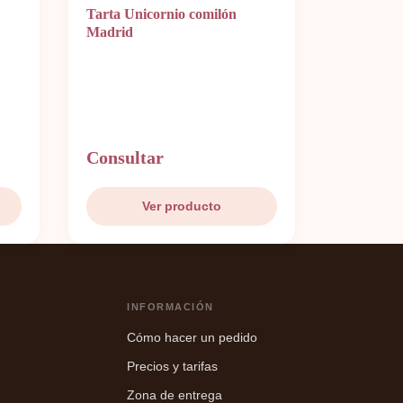
Tarta Unicornio comilón
Madrid
Consultar
Ver producto
INFORMACIÓN
Cómo hacer un pedido
Precios y tarifas
Zona de entrega