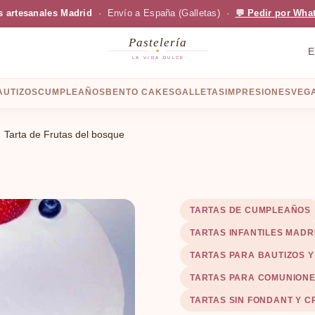
s artesanales Madrid
· Envío a España (Galletas) ·
💬 Pedir por Wha
Pastelería
E
LA VIDA DULCE
AUTIZOS
CUMPLEAÑOS
BENTO CAKES
GALLETAS
IMPRESIONES
VEGA
Tarta de Frutas del bosque
TARTAS DE CUMPLEAÑOS
TARTAS INFANTILES MADR
TARTAS PARA BAUTIZOS 
TARTAS PARA COMUNION
TARTAS SIN FONDANT Y 