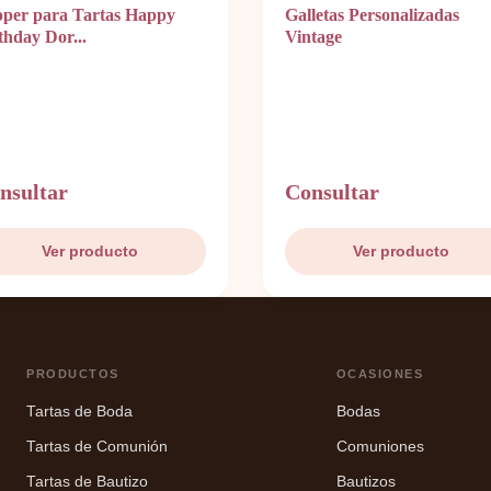
per para Tartas Happy
Galletas Personalizadas
thday Dor...
Vintage
nsultar
Consultar
Ver producto
Ver producto
PRODUCTOS
OCASIONES
Tartas de Boda
Bodas
Tartas de Comunión
Comuniones
Tartas de Bautizo
Bautizos