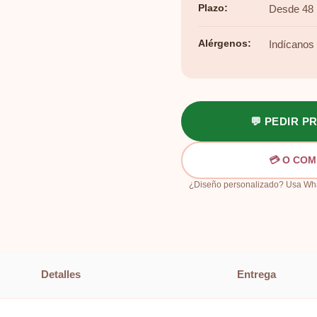
Plazo:
Desde 48 
Alérgenos:
Indícanos t
💬 PEDIR 
💳 O COM
¿Diseño personalizado? Usa What
Detalles
Entrega