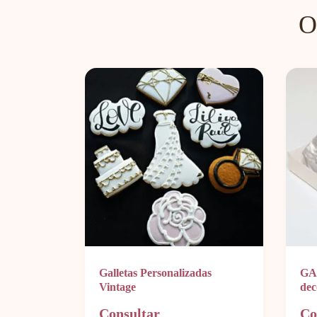
O
Galletas Personalizadas
GA
Vintage
dec
Consultar
Co