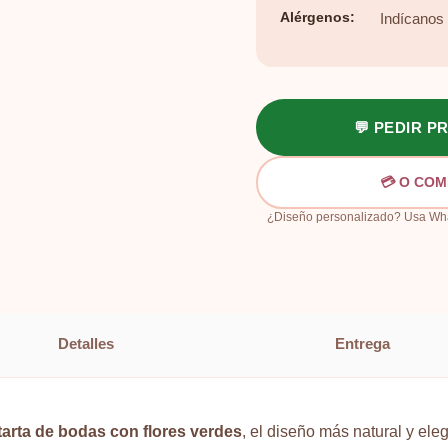
Alérgenos:
Indícanos t
💬 PEDIR 
💳 O COM
¿Diseño personalizado? Usa What
Detalles
Entrega
tarta de bodas con flores verdes
, el diseño más natural y ele