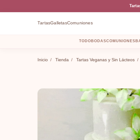
Tarta
Tartas
Galletas
Comuniones
TODO
BODAS
COMUNIONES
B
Inicio
/
Tienda
/
Tartas Veganas y Sin Lácteos
/