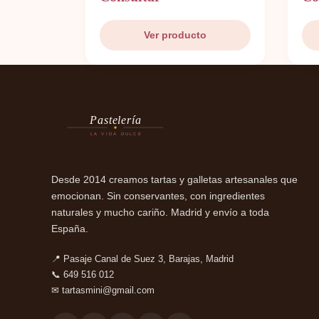
Ver producto
Pastelería
LA VIDA DULCE
Desde 2014 creamos tartas y galletas artesanales que
emocionan. Sin conservantes, con ingredientes
naturales y mucho cariño. Madrid y envío a toda
España.
📍 Pasaje Canal de Suez 3, Barajas, Madrid
📞 649 516 012
✉
tartasmini@gmail.com