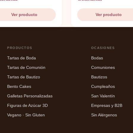
Ver producto
Ver producto
PRODUCTOS
OCASIONES
Tartas de Boda
Bodas
Tartas de Comunión
Comuniones
Tartas de Bautizo
Bautizos
Bento Cakes
Cumpleaños
Galletas Personalizadas
San Valentín
Figuras de Azúcar 3D
Empresas y B2B
Vegano · Sin Gluten
Sin Alérgenos