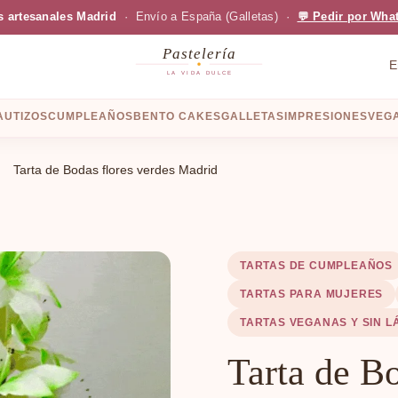
s artesanales Madrid
· Envío a España (Galletas) ·
💬 Pedir por Wha
Pastelería
E
LA VIDA DULCE
AUTIZOS
CUMPLEAÑOS
BENTO CAKES
GALLETAS
IMPRESIONES
VEGA
Tarta de Bodas flores verdes Madrid
TARTAS DE CUMPLEAÑOS
TARTAS PARA MUJERES
TARTAS VEGANAS Y SIN L
Tarta de Bo