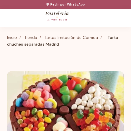
💬 Pedir por WhatsApp
Pastelería
LA VIDA DULCE
Inicio
/
Tienda
/
Tartas Imitación de Comida
/
Tarta
chuches separadas Madrid